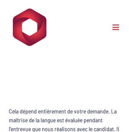
Skip
to
content
Toggl
Navig
Home
Notre méthode
Quelles sont les langes
Contact
maîtrisées par les candidats
de France-Personnel ?
Cela dépend entièrement de votre demande. La
maîtrise de la langue est évaluée pendant
l’entrevue que nous réalisons avec le candidat. Il