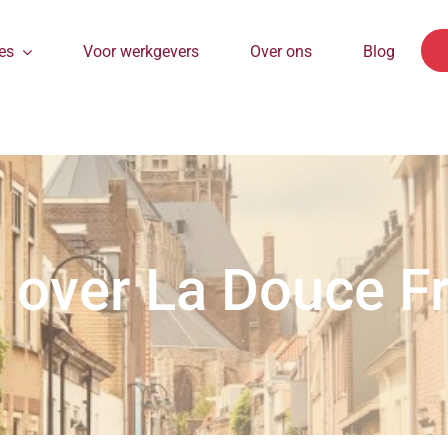
es
Voor werkgevers
Over ons
Blog
s over La Douce F