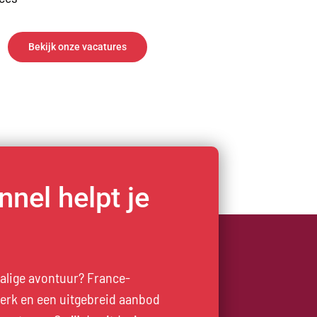
Bekijk onze vacatures
nel helpt je
alige avontuur? France-
werk en een uitgebreid aanbod