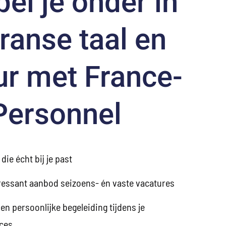
el je onder in
ranse taal en
ur met France-
Personnel
die écht bij je past
eressant aanbod seizoens- én vaste vacatures
en persoonlijke begeleiding tijdens je
oces