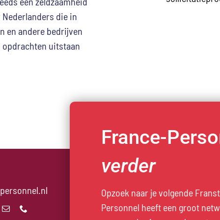
steeds een zeldzaamheid
r Nederlanders die in
en en andere bedrijven
n opdrachten uitstaan
France-Person
verder
personnel.nl
Opzoek naar je volgende Franst
Personnel heeft een groot net