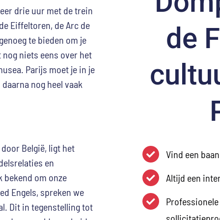
Domp
veer drie uur met de trein
de Eiffeltoren, de Arc de
de F
genoeg te bieden om je
nog niets eens over het
cultu
sea. Parijs moet je in je
 daarna nog heel vaak
oor België, ligt het
Vind een baan 
delsrelaties en
jk bekend om onze
Altijd een int
oed Engels, spreken we
Professionele 
 Dit in tegenstelling tot
sollicitatiepr