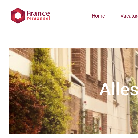
Ga
naar
Home
Vacatur
inhoud
Alle