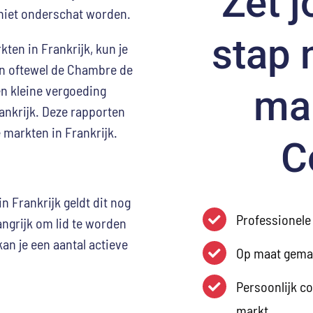
Zet j
niet onderschat worden.
stap 
ten in Frankrijk, kun je
an oftewel de Chambre de
en kleine vergoeding
mar
ankrijk. Deze rapporten
 markten in Frankrijk.
C
in Frankrijk geldt dit nog
Professionele 
langrijk om lid te worden
an je een aantal actieve
Op maat gemaa
Persoonlijk c
markt