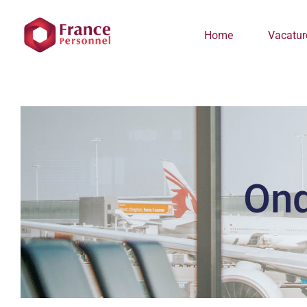
Ga
naar
Home
Vacatur
inhoud
Ond