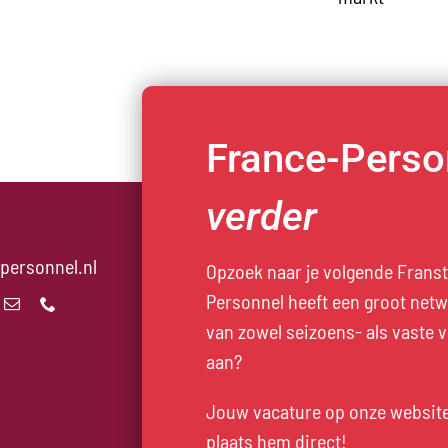
France-Person
verder
personnel.nl
Opzoek naar je volgende Franst
Personnel heeft een groot net
van zowel seizoens- als vaste v
aan?
Jouw vacature op onze websit
plaats hem direct
!